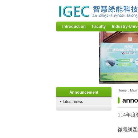
:::
Introduction
Faculty
Industry-Univ
:::
:::
Home：
Main
Announcement
anno
latest news
114年
微電網產業