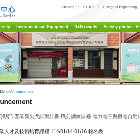
:::
Site Map
STUST
College of Engineering
ersity
Instrument and Equipment
R&D results
Activity photos
A
 Menu
>
Announcement
uncement
度勞動部-產業新尖兵試辦計畫-職前訓練課程-電力電子與機電自
人才及技術培育課程 114/01/14-01/16 報名表