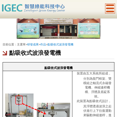
:::
目前位置：
主選單
>
研發成果
>
作品
>
點吸收式波浪發電機
點吸收式波浪發電機
點吸收式波浪發電機
裝置由五大系統所組成，
分別為龍門框架、雙
模組之軸流式永磁發
電機、伸縮連桿機
構、浮體及底碇系
統。
此裝置為點吸收式設計，
其浮體透過波浪之起
伏進行上下往復運動
來驅動伸縮連桿，進