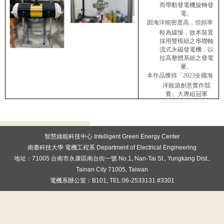
而帶動發電機旋轉發
電。
因海洋能密度高，但頻率
較為緩慢，故本裝置
採用雙模組之串聯軸
流式永磁發電機，以
拉高整體系統之發電
量。
本作品獲得「
2023
全國海
洋能源創意實作競
賽
」大專組冠軍
:::
智慧綠能科技中心 Intelligent Green Energy Center
南臺科技大學 電機工程系 Department of Electrical Engineering
地址：71005 台南市永康區南台街一號 No.1, Nan-Tai St., Yungkang Dist.,
Tainan City 71005, Taiwan
電機系辦公室：B101, TEL:06-2533131 #3301