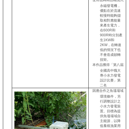
永磁發電機，
優點在於流速
較慢時能夠擷
取相對應能量
來產生電力，
在
600R
和
900R
時分別產
生
1KW
和
2KW
，在轉速
低的情況下也
不會造成頓轉
扭矩。
本作品獲得「第八屆
全國高中職大
專小水力發電
設計比賽」第
二名
因應合作之魚塭場域
環境條件，另
行調整設計之
小水力發電裝
置。目標為提
供魚塭場域自
主能源，以降
低養殖漁業用