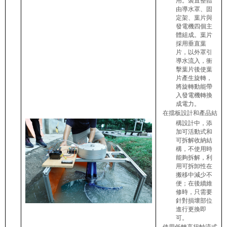
用。裝置整體
由導水罩、固
定架、葉片與
發電機四個主
體組成。葉片
採用垂直葉
片，以外罩引
導水流入，衝
擊葉片後使葉
片產生旋轉，
將旋轉動能帶
入發電機轉換
成電力。
在擋板設計和產品結
構設計中，添
加可活動式和
可拆解收納結
構，不使用時
能夠拆解，利
用可拆卸性在
搬移中減少不
便；在後續維
修時，只需要
針對損壞部位
進行更換即
可。
使用低轉高扭軸流式