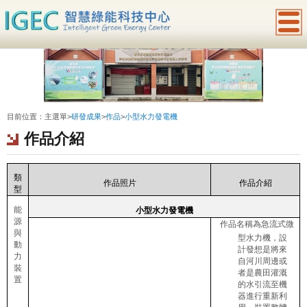
:::
目前位置：
主選單
>
研發成果
>
作品
>
小型水力發電機
作品介紹
類
作品照片
作品介紹
型
能
小型水力發電機
源
作品名稱為急流式微
與
型水力機，設
動
計發想是將來
力
自河川周邊或
裝
者是農田灌溉
置
的水引流至機
器進行重新利