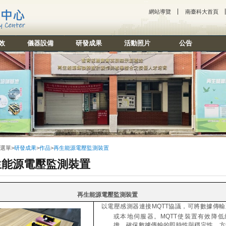
:::
網站導覽
南臺科大首頁
效
儀器設備
研發成果
活動照片
公告
選單
>
研發成果
>
作品
>
再生能源電壓監測裝置
生能源電壓監測裝置
再生能源電壓監測裝置
以電壓感測器連接
MQTT
協議，可將數據傳輸
或本地伺服器。
MQTT
使裝置有效降低
擔，確保數據傳輸的即時性與穩定性，方