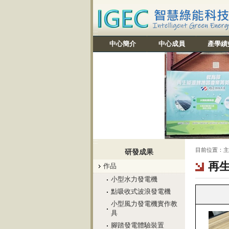
:::
中心簡介
中心成員
產學績
:::
:::
目前位置：
主
研發成果
再
作品
小型水力發電機
點吸收式波浪發電機
小型風力發電機實作教
具
腳踏發電體驗裝置