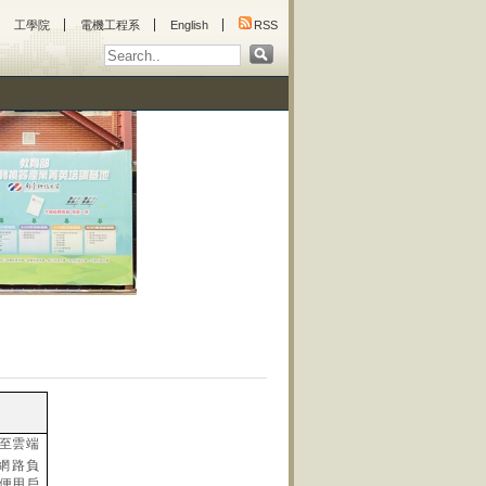
工學院
電機工程系
English
RSS
至雲端
網路負
便用戶